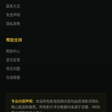
联系方式
免责声明
隐私政策
帮助支持
帮助中心
意见反馈
常见问题
在线客服
专业内容声明：
本站所有影视视频内容均由资深影评团队
精心挑选和推荐。所有影片评分数据均来源于豆瓣、IMDb